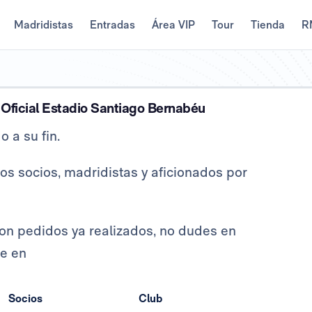
Madridistas
Entradas
Área VIP
Tour
Tienda
R
 Oficial Estadio Santiago Bernabéu
 a su fin.
s socios, madridistas y aficionados por
con pedidos ya realizados, no dudes en
te en
Socios
Club